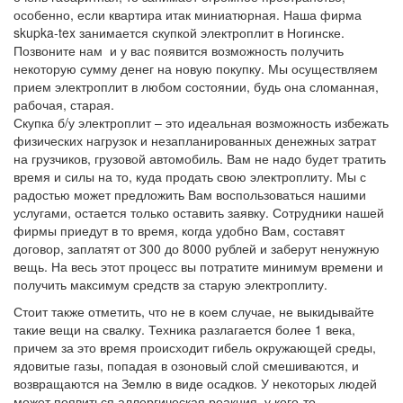
особенно, если квартира итак миниатюрная. Наша фирма
skupka-tex занимается скупкой электроплит в Ногинске.
Позвоните нам и у вас появится возможность получить
некоторую сумму денег на новую покупку. Мы осуществляем
прием электроплит в любом состоянии, будь она сломанная,
рабочая, старая.
Скупка б/у электроплит – это идеальная возможность избежать
физических нагрузок и незапланированных денежных затрат
на грузчиков, грузовой автомобиль. Вам не надо будет тратить
время и силы на то, куда продать свою электроплиту. Мы с
радостью может предложить Вам воспользоваться нашими
услугами, остается только оставить заявку. Сотрудники нашей
фирмы приедут в то время, когда удобно Вам, составят
договор, заплатят от 300 до 8000 рублей и заберут ненужную
вещь. На весь этот процесс вы потратите минимум времени и
получить максимум средств за старую электроплиту.
Стоит также отметить, что не в коем случае, не выкидывайте
такие вещи на свалку. Техника разлагается более 1 века,
причем за это время происходит гибель окружающей среды,
ядовитые газы, попадая в озоновый слой смешиваются, и
возвращаются на Землю в виде осадков. У некоторых людей
может появиться аллергическая реакция, у кого-то